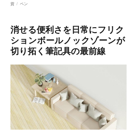
稿
タ
テ
貨
ペン
日:
グ
ゴ
リ
ー
消せる便利さを日常にフリク
ションボールノックゾーンが
切り拓く筆記具の最前線