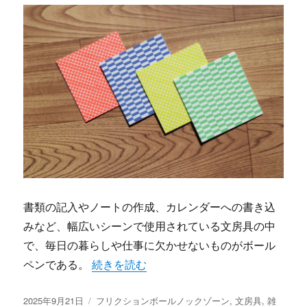
書類の記入やノートの作成、カレンダーへの書き込
みなど、幅広いシーンで使用されている文房具の中
で、毎日の暮らしや仕事に欠かせないものがボール
“失敗を恐れず自由に書ける時代へ消せるペ
ペンである。
続きを読む
投
カ
2025年9月21日
フリクションボールノックゾーン
,
文房具
,
雑