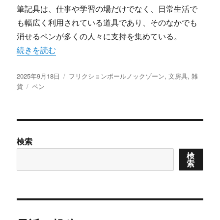
筆記具は、仕事や学習の場だけでなく、日常生活で
も幅広く利用されている道具であり、そのなかでも
消せるペンが多くの人々に支持を集めている。
“消せる便利さを日常にフリクションボールノックゾーンが
続きを読む
投
カ
2025年9月18日
フリクションボールノックゾーン
,
文房具
,
雑
稿
タ
テ
貨
ペン
日:
グ
ゴ
リ
ー
検索
検
索