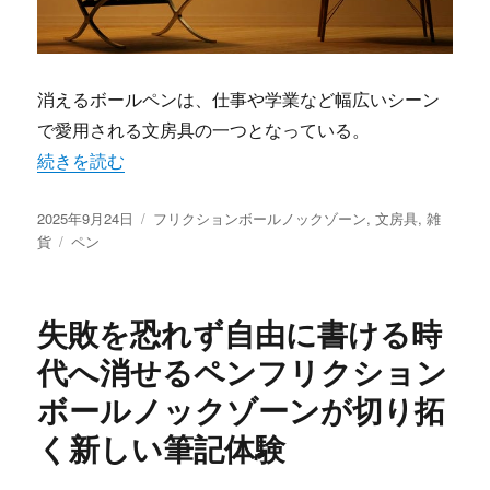
消えるボールペンは、仕事や学業など幅広いシーン
で愛用される文房具の一つとなっている。
“フリクションボールノックゾーンが変える消すと書くを両
続きを読む
投
カ
2025年9月24日
フリクションボールノックゾーン
,
文房具
,
雑
稿
タ
テ
貨
ペン
日:
グ
ゴ
リ
ー
失敗を恐れず自由に書ける時
代へ消せるペンフリクション
ボールノックゾーンが切り拓
く新しい筆記体験