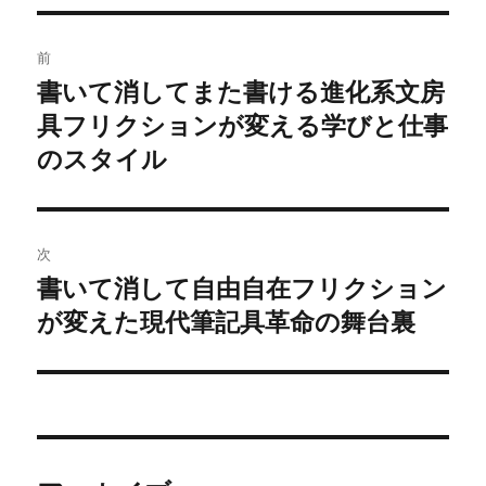
ー
投
前
稿
書いて消してまた書ける進化系文房
前
具フリクションが変える学びと仕事
の
ナ
投
のスタイル
ビ
稿:
ゲ
次
ー
書いて消して自由自在フリクション
次
シ
が変えた現代筆記具革命の舞台裏
の
投
ョ
稿:
ン