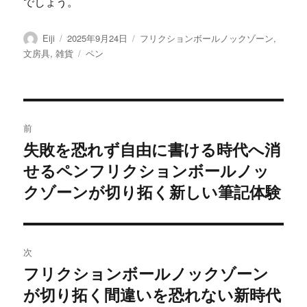
でしょう。
投
投
カ
Eiji
2025年9月24日
フリクションボールノックゾーン
,
稿
稿
テ
タ
文房具
,
雑貨
ペン
者
日:
ゴ
グ
リ
ー
投
前
稿
失敗を恐れず自由に書ける時代へ消
前
せるペンフリクションボールノッ
の
ナ
投
クゾーンが切り拓く新しい筆記体験
ビ
稿:
ゲ
次
ー
フリクションボールノックゾーン
次
シ
が切り拓く間違いを恐れない新時代
の