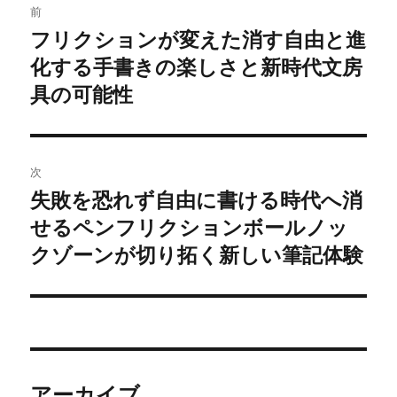
前
稿
フリクションが変えた消す自由と進
前
化する手書きの楽しさと新時代文房
の
ナ
投
具の可能性
ビ
稿:
ゲ
次
ー
失敗を恐れず自由に書ける時代へ消
次
シ
せるペンフリクションボールノッ
の
投
クゾーンが切り拓く新しい筆記体験
ョ
稿:
ン
アーカイブ