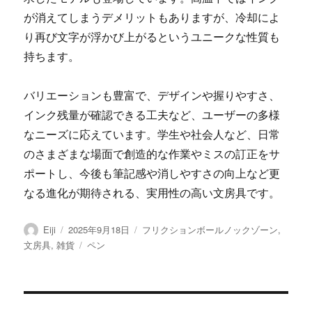
が消えてしまうデメリットもありますが、冷却によ
り再び文字が浮かび上がるというユニークな性質も
持ちます。
バリエーションも豊富で、デザインや握りやすさ、
インク残量が確認できる工夫など、ユーザーの多様
なニーズに応えています。学生や社会人など、日常
のさまざまな場面で創造的な作業やミスの訂正をサ
ポートし、今後も筆記感や消しやすさの向上など更
なる進化が期待される、実用性の高い文房具です。
投
投
カ
Eiji
2025年9月18日
フリクションボールノックゾーン
,
稿
稿
テ
タ
文房具
,
雑貨
ペン
者
日:
ゴ
グ
リ
ー
投