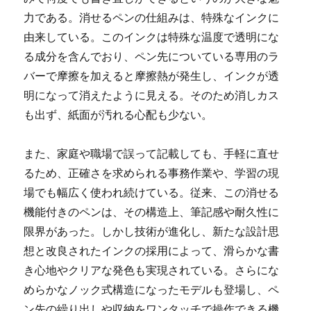
力である。消せるペンの仕組みは、特殊なインクに
由来している。このインクは特殊な温度で透明にな
る成分を含んでおり、ペン先についている専用のラ
バーで摩擦を加えると摩擦熱が発生し、インクが透
明になって消えたように見える。そのため消しカス
も出ず、紙面が汚れる心配も少ない。
また、家庭や職場で誤って記載しても、手軽に直せ
るため、正確さを求められる事務作業や、学習の現
場でも幅広く使われ続けている。従来、この消せる
機能付きのペンは、その構造上、筆記感や耐久性に
限界があった。しかし技術が進化し、新たな設計思
想と改良されたインクの採用によって、滑らかな書
き心地やクリアな発色も実現されている。さらにな
めらかなノック式構造になったモデルも登場し、ペ
ン先の繰り出しや収納をワンタッチで操作できる機